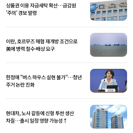
상품권 이용 자금세탁 확산…금감원
'주의' 경보 발령
이란, 호르무즈 해협 재개방 조건으로
美에 병력 철수·배상 요구
한정애 "버스 하우스 실현 불가"…청년
주거 논란 진화
현대차, 노사 갈등에 신형 투싼 생산
차질…출시 일정 영향 가능성↑