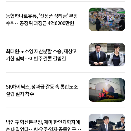
농협하나로유통, '신상품 장려금' 부당
수취…공정위 과징금 4억6200만원
최태원·노소영 재산분할 소송, 재상고
기한 임박…이번주 결론 갈림길
SK하이닉스, 성과급 갈등 속 통합노조
설립 절차 착수
박인규 혁신본부장, 재미 한인과학자에
손 내밀었다…AI·우주·양자 공동연구