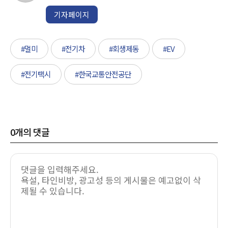
기자페이지
#멀미
#전기차
#회생제동
#EV
#전기택시
#한국교통안전공단
0
개의 댓글