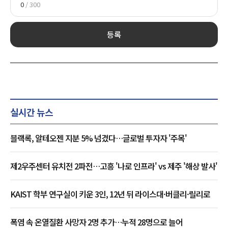
0
/ 300
등록
실시간 뉴스
블랙록, 알테오젠 지분 5% 넘겼다…글로벌 투자자 '주목'
제2우주센터 유치전 2파전…고흥 '나로 인프라' vs 제주 '해상 발사'
KAIST 학부 연구실이 키운 3인, 12년 뒤 라이스대·버클리·릴리로
폭염 속 온열질환 사망자 2명 추가…누적 28명으로 늘어