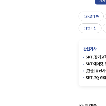
기자
#SK텔레콤
#T멤버십
관련기사
SKT, 장기고
SKT 에이닷,
[컨콜] 통신사
SKT, 2Q 
0
개의 댓글