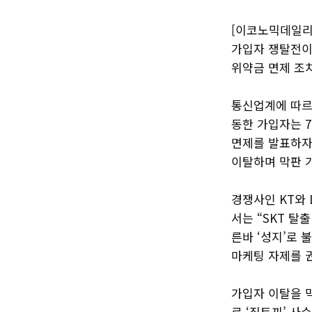
[이코노믹데일리]
가입자 쟁탈전이
위약금 면제 조
통신업계에 따르면
동한 가입자는 7
면제를 발표하자 
이탈하며 막판 
경쟁사인 KT와
서는 “SKT 탈
른바 ‘성지’로
마케팅 자제를 
가입자 이탈을 막
로 ‘집토끼’ 사