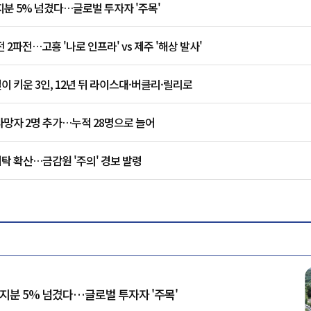
지분 5% 넘겼다…글로벌 투자자 '주목'
2파전…고흥 '나로 인프라' vs 제주 '해상 발사'
실이 키운 3인, 12년 뒤 라이스대·버클리·릴리로
사망자 2명 추가…누적 28명으로 늘어
탁 확산…금감원 '주의' 경보 발령
 지분 5% 넘겼다…글로벌 투자자 '주목'