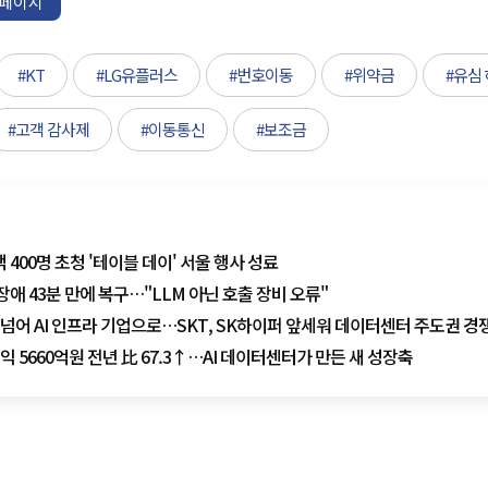
페이지
#KT
#LG유플러스
#번호이동
#위약금
#유심
#고객 감사제
#이동통신
#보조금
객 400명 초청 '테이블 데이' 서울 행사 성료
 장애 43분 만에 복구…"LLM 아닌 호출 장비 오류"
 넘어 AI 인프라 기업으로…SKT, SK하이퍼 앞세워 데이터센터 주도권 경
영업익 5660억원 전년 比 67.3↑…AI 데이터센터가 만든 새 성장축