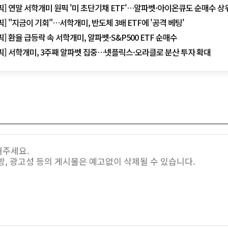
픽] 연말 서학개미 원픽 '미 초단기채 ETF'…알파벳·아이온큐도 순매수 상
] "지금이 기회"…서학개미, 반도체 3배 ETF에 '공격 베팅'
] 환율 급등락 속 서학개미, 알파벳·S&P500 ETF 순매수
픽] 서학개미, 3주째 알파벳 집중…넷플릭스·오라클로 분산 투자 확대