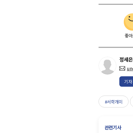
좋아
정세은
un
기자
#서학개미
관련기사