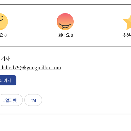
요
0
화나요
0
추천
기자
chilled79@kyungjeilbo.com
페이지
#알파벳
#AI