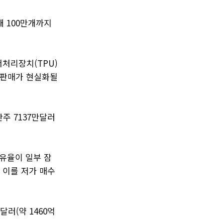
대 100만개까지
.
서처리장치(TPU)
부 판매가 현실화될
난주 7137만달러
유율이 일부 잠
 이를 저가 매수
달러(약 1460억