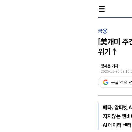
금융
[美개미 주
위기↑
정세은
기자
2025-11-30 08:10:
구글 검색 
메타, 알파벳 
지지않는 엔비디
AI 데이터 센