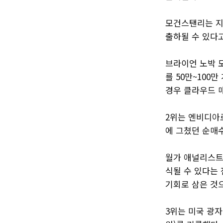
모건스탠리는 지난
출하될 수 있다
브라이언 노박 모
를 50만~100
경우 클라우드 
2위는 엔비디아로
에 그쳤던 순매
월가 애널리스트
식될 수 있다는 
기회로 삼은 것
3위는 미국 광자