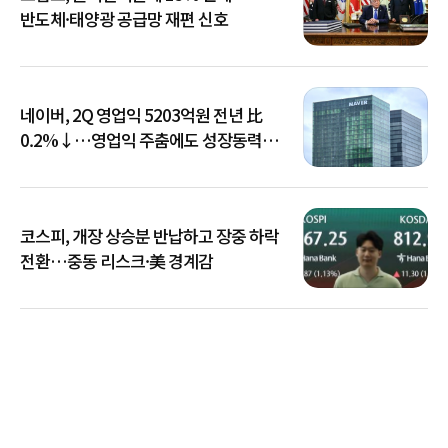
반도체·태양광 공급망 재편 신호
네이버, 2Q 영업익 5203억원 전년 比
0.2%↓…영업익 주춤에도 성장동력
키운다
코스피, 개장 상승분 반납하고 장중 하락
전환…중동 리스크·美 경계감