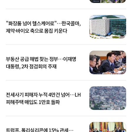
"화장품 넘어 헬스케어로"…한국콜마,
제약·바이오 축으로 몸집 키운다
부동산 공급 해법 찾는 정부…이재명
대통령, 2차 점검회의 주재
전세사기 피해자 누적 4만건 넘어…LH
피해주택 매입도 1만호 돌파
트럼프, 폴리실리콘에 15% 관세…