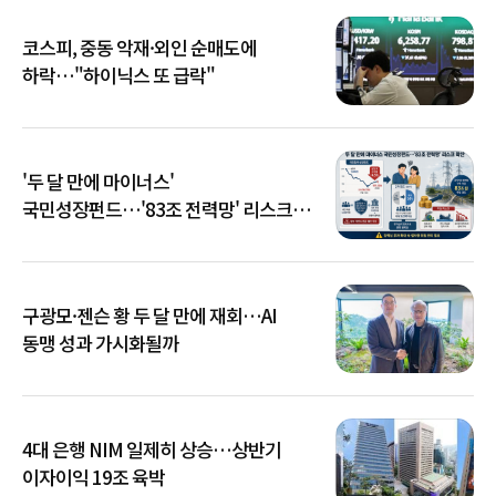
코스피, 중동 악재·외인 순매도에
하락…"하이닉스 또 급락"
'두 달 만에 마이너스'
국민성장펀드…'83조 전력망' 리스크
확산
구광모·젠슨 황 두 달 만에 재회…AI
동맹 성과 가시화될까
4대 은행 NIM 일제히 상승…상반기
이자이익 19조 육박