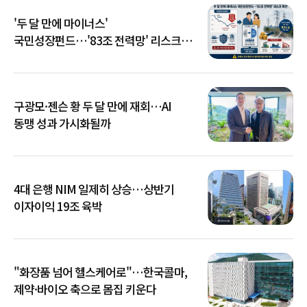
'두 달 만에 마이너스'
국민성장펀드…'83조 전력망' 리스크
확산
구광모·젠슨 황 두 달 만에 재회…AI
동맹 성과 가시화될까
4대 은행 NIM 일제히 상승…상반기
이자이익 19조 육박
"화장품 넘어 헬스케어로"…한국콜마,
제약·바이오 축으로 몸집 키운다