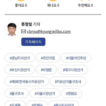
좋아요
0
화나요
0
추천해요
0
류청빛
기자
cbryu@kyungjeilbo.com
기자페이지
#경남지사선거
#국민의힘
#더불어민주당
#부산시장선거
#박형준
#대구시장선거
#제9회전국동시지방선거
#지방선거출구조사
#출구조사
#서울시장선거
#정원오
#오세훈
#전재수
#충남지사선거