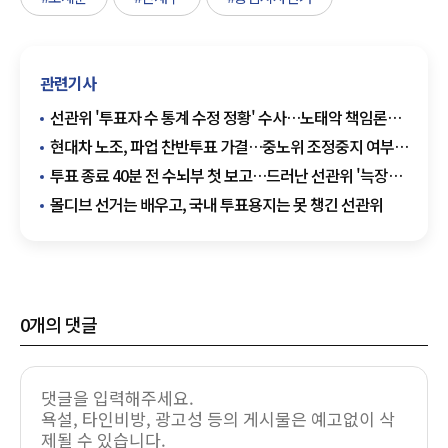
관련기사
선관위 '투표자 수 통계 수정 정황' 수사…노태악 책임론
다시 부상
현대차 노조, 파업 찬반투표 가결…중노위 조정중지 여부
결정
투표 종료 40분 전 수뇌부 첫 보고…드러난 선관위 '늑장
대응'
몰디브 선거는 배우고, 국내 투표용지는 못 챙긴 선관위
0
개의 댓글