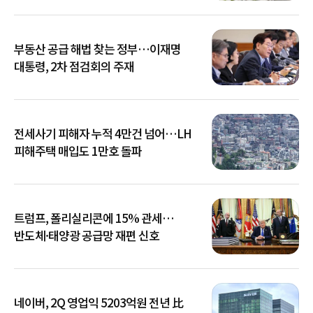
부동산 공급 해법 찾는 정부…이재명
대통령, 2차 점검회의 주재
전세사기 피해자 누적 4만건 넘어…LH
피해주택 매입도 1만호 돌파
트럼프, 폴리실리콘에 15% 관세…
반도체·태양광 공급망 재편 신호
네이버, 2Q 영업익 5203억원 전년 比