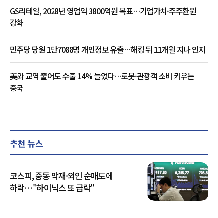
GS리테일, 2028년 영업익 3800억원 목표…기업가치·주주환원
강화
민주당 당원 1만7088명 개인정보 유출…해킹 뒤 11개월 지나 인지
美와 교역 줄어도 수출 14% 늘었다…로봇·관광객 소비 키우는
중국
추천 뉴스
코스피, 중동 악재·외인 순매도에
하락…"하이닉스 또 급락"