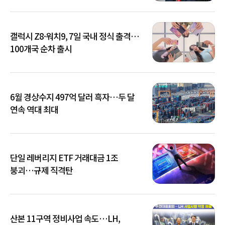
갤럭시 Z8·워치9, 7일 국내 정식 출격…
100개국 순차 출시
6월 경상수지 497억 달러 흑자…두 달
연속 역대 최대
단일 레버리지 ETF 거래대금 1조
붕괴…규제 직격탄
산본 11구역 정비사업 속도…LH,