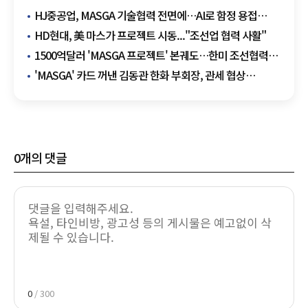
HJ중공업, MASGA 기술협력 전면에…AI로 함정 용접
자동화
HD현대, 美 마스가 프로젝트 시동..."조선업 협력 사활"
1500억달러 'MASGA 프로젝트' 본궤도…한미 조선협력
거점 가동
'MASGA' 카드 꺼낸 김동관 한화 부회장, 관세 협상
지원사격 나선다
0
개의 댓글
0
/ 300