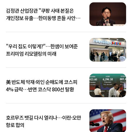
김정관 산업장관 "쿠팡 사태 본질은
개인정보 유출…한미동맹 흔들 사안
아냐"
"우리 집도 이렇게?"…한샘이 보여준
프리미엄 리모델링의 미래
美 반도체 악재·외인 순매도에 코스피
4% 급락…반면 코스닥 800선 탈환
호르무즈 뱃길 다시 열리나…이란·오만
항로 합의