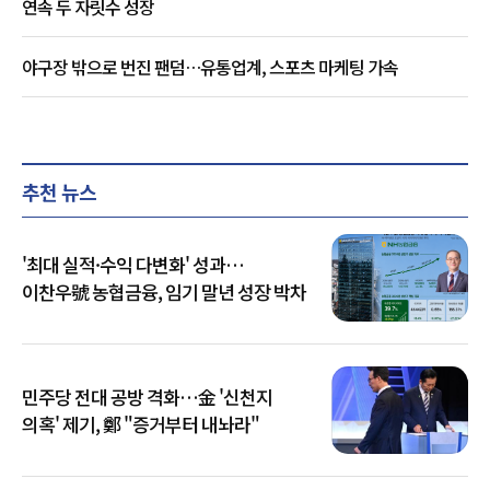
연속 두 자릿수 성장
야구장 밖으로 번진 팬덤…유통업계, 스포츠 마케팅 가속
추천 뉴스
'최대 실적·수익 다변화' 성과…
이찬우號 농협금융, 임기 말년 성장 박차
민주당 전대 공방 격화…金 '신천지
의혹' 제기, 鄭 "증거부터 내놔라"