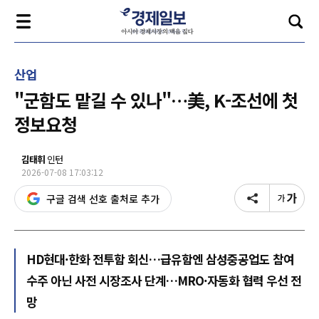
산업
"군함도 맡길 수 있나"…美, K-조선에 첫
정보요청
김태휘
인턴
2026-07-08 17:03:12
구글 검색 선호 출처로 추가
HD현대·한화 전투함 회신…급유함엔 삼성중공업도 참여
수주 아닌 사전 시장조사 단계…MRO·자동화 협력 우선 전
망