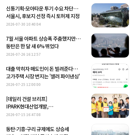
신통기획·모아타운 투기 수요 차단…
서울시, 후보지 선정 즉시 토허제 지정
2026-07-30 10:40:04
7월 서울 아파트 상승폭 주춤했지만…
동탄은 한 달 새 6% 뛰었다
2026-07-26 16:12:57
대출 막히자 매도인이 돈 빌려준다…
고가주택 시장 번지는 '셀러 파이낸싱'
2026-07-25 12:00:00
[데일리 건설 브리프]
IPARK현대산업개발,
광명하안노인종합복지관서 사랑의 김치
2026-07-15 16:47:08
나눔 봉사
동탄·기흥·구리 규제에도 상승세