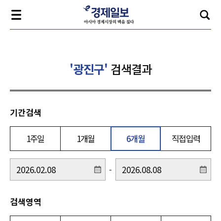
'광진구'
검색결과
기간검색
1주일
1개월
6개월
직접입력
-
검색영역