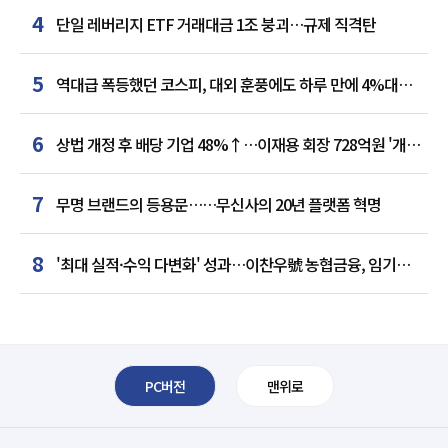
4
단일 레버리지 ETF 거래대금 1조 붕괴…규제 직격탄
5
역대급 폭등했던 코스피, 대외 훈풍에도 하루 만에 4%대
급락
6
상법 개정 후 배당 기업 48%↑…이재용 회장 728억원 '개인
최다'
7
무명 브랜드의 등용문……무신사의 20년 플랫폼 혁명
8
'최대 실적·수익 다변화' 성과…이찬우號 농협금융, 임기
말년 성장 박차
PC버전
맨위로