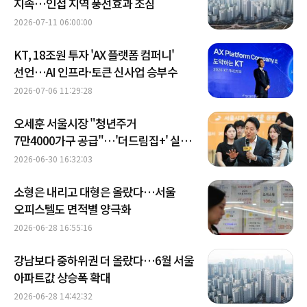
지속…인접 지역 풍선효과 조짐
2026-07-11 06:00:00
KT, 18조원 투자 'AX 플랫폼 컴퍼니'
선언…AI 인프라·토큰 신사업 승부수
2026-07-06 11:29:28
오세훈 서울시장 "청년주거
7만4000가구 공급"…'더드림집+' 실행
속도
2026-06-30 16:32:03
소형은 내리고 대형은 올랐다…서울
오피스텔도 면적별 양극화
2026-06-28 16:55:16
강남보다 중하위권 더 올랐다…6월 서울
아파트값 상승폭 확대
2026-06-28 14:42:32