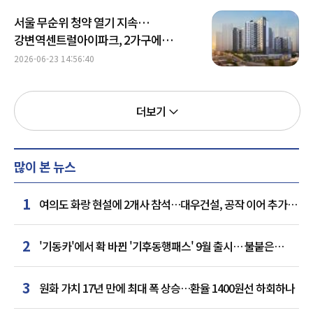
서울 무순위 청약 열기 지속…
강변역센트럴아이파크, 2가구에
7.7만명 몰려
2026-06-23 14:56:40
더보기
많이 본 뉴스
1
여의도 화랑 현설에 2개사 참석…대우건설, 공작 이어 추가
거점 확보하나
2
'기동카'에서 확 바뀐 '기후동행패스' 9월 출시… 불붙은
카드사 경쟁
3
원화 가치 17년 만에 최대 폭 상승…환율 1400원선 하회하나