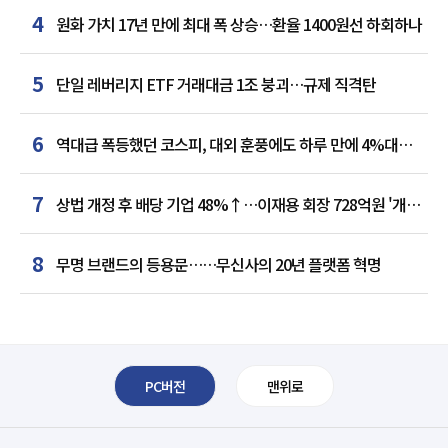
4
원화 가치 17년 만에 최대 폭 상승…환율 1400원선 하회하나
5
단일 레버리지 ETF 거래대금 1조 붕괴…규제 직격탄
6
역대급 폭등했던 코스피, 대외 훈풍에도 하루 만에 4%대
급락
7
상법 개정 후 배당 기업 48%↑…이재용 회장 728억원 '개인
최다'
8
무명 브랜드의 등용문……무신사의 20년 플랫폼 혁명
PC버전
맨위로