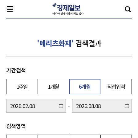
'메리츠화재'
검색결과
기간검색
1주일
1개월
6개월
직접입력
-
검색영역