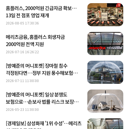
홈플러스, 2000억원 긴급자금 확보…
13일 전 점포 영업 재개
2026-08-05 17:30:36
메리츠금융, 홈플러스 회생자금
2000억원 전액 지원
2026-07-16 16:26:22
[방예준의 머니포켓] 장마철 침수
걱정된다면…정부 지원 풍수해보험
살펴보니
2026-07-11 11:00:00
[방예준의 머니포켓] 일상 분쟁도
보험으로…손보사 법률 리스크 보장
확대
2026-05-23 11:00:00
[경제일보] 삼성화재 '1위 수성'…메리츠