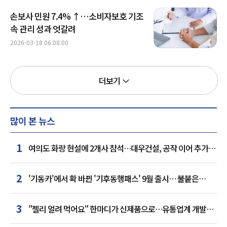
손보사 민원 7.4% ↑…소비자보호 기조
속 관리 성과 엇갈려
2026-03-18 06:08:00
더보기
많이 본 뉴스
1
여의도 화랑 현설에 2개사 참석…대우건설, 공작 이어 추가
거점 확보하나
2
'기동카'에서 확 바뀐 '기후동행패스' 9월 출시… 불붙은
카드사 경쟁
3
"젤리 얼려 먹어요" 한마디가 신제품으로…유통업계 개발실
된 SNS