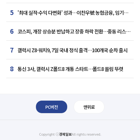
5
'최대 실적·수익 다변화' 성과…이찬우號 농협금융, 임기
말년 성장 박차
6
코스피, 개장 상승분 반납하고 장중 하락 전환…중동 리스크·
美 경계감
7
갤럭시 Z8·워치9, 7일 국내 정식 출격…100개국 순차 출시
8
통신 3사, 갤럭시 Z폴드8 개통 스타트…폴드8 쏠림 뚜렷
PC버전
맨위로
Copyright ⓒ
경제일보
All rights reserved.