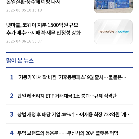
온열질환·풍수해 예방 나서
2026-06-05 10:15:18
넷마블, 코웨이 지분 1500억원 규모
추가 매수…지배력·재무 안정성 강화
2026-04-06 16:55:37
많이 본 뉴스
1
'기동카'에서 확 바뀐 '기후동행패스' 9월 출시… 불붙은
카드사 경쟁
2
단일 레버리지 ETF 거래대금 1조 붕괴…규제 직격탄
3
상법 개정 후 배당 기업 48%↑…이재용 회장 728억원 '개인
최다'
4
무명 브랜드의 등용문……무신사의 20년 플랫폼 혁명