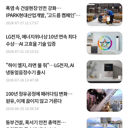
폭염 속 건설현장 안전 강화…
IPARK현대산업개발, '고드름 캠페인'
운영
2026-07-27 11:17:57
LG전자, 에너지위너상 10년 연속 최다
수상…AI 고효율 기술 입증
2026-07-21 10:23:52
"하이 엘지, 라면 물 줘"…LG전자, AI
냉동얼음정수기 출시
2026-07-16 13:47:36
100년 정유공정에 패러다임 변화…
원유, 이제 끓이지 않고 거른다
2026-06-25 10:30:34
동부건설, 혹서기 안전 총력전…