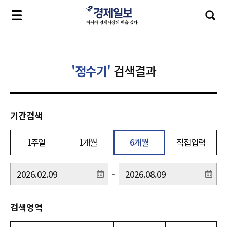
'정수기'
검색결과
기간검색
1주일
1개월
6개월
직접입력
-
검색영역