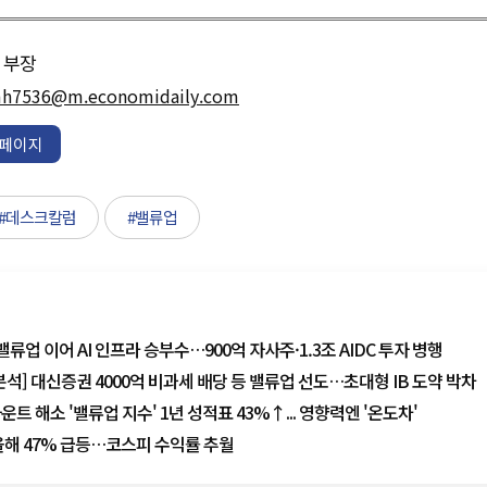
부장
h7536@m.economidaily.com
페이지
#데스크칼럼
#밸류업
밸류업 이어 AI 인프라 승부수…900억 자사주·1.3조 AIDC 투자 병행
분석] 대신증권 4000억 비과세 배당 등 밸류업 선도…초대형 IB 도약 박차
트 해소 '밸류업 지수' 1년 성적표 43%↑... 영향력엔 '온도차'
올해 47% 급등…코스피 수익률 추월