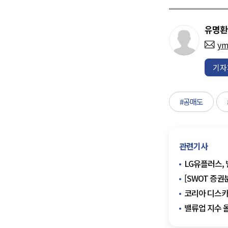
유명환
ym
기자
#공매도
관련기사
LG유플러스, 
[SWOT 증권
코리아 디스카운
밸류업 지수 