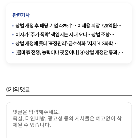
관련기사
상법 개정 후 배당 기업 48%↑…이재용 회장 728억원
'개인 최다'
이사가 '주가 폭락' 책임지는 시대 오나…상법 조항
9개월째 해석 논란
상법 개정에 롯데'표정관리'·금호석화 '지지'·LG화학
'무관심'
[콜마家 전쟁, 능력이냐 핏줄이냐] ④ 상법 개정안 통과,
전환점 맞은 오너 경영
0
개의 댓글