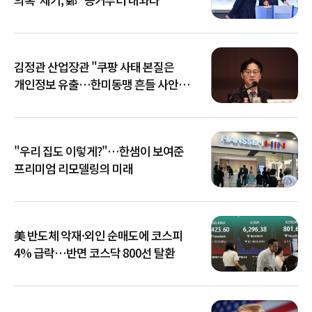
김정관 산업장관 "쿠팡 사태 본질은
개인정보 유출…한미동맹 흔들 사안
아냐"
"우리 집도 이렇게?"…한샘이 보여준
프리미엄 리모델링의 미래
美 반도체 악재·외인 순매도에 코스피
4% 급락…반면 코스닥 800선 탈환