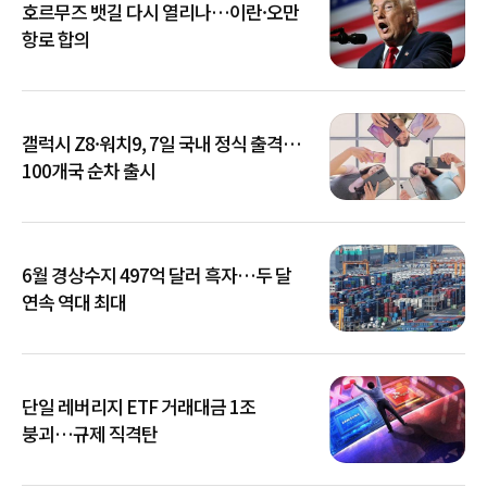
호르무즈 뱃길 다시 열리나…이란·오만
항로 합의
갤럭시 Z8·워치9, 7일 국내 정식 출격…
100개국 순차 출시
6월 경상수지 497억 달러 흑자…두 달
연속 역대 최대
단일 레버리지 ETF 거래대금 1조
붕괴…규제 직격탄