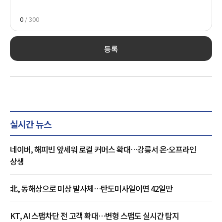
0
/ 300
등록
실시간 뉴스
네이버, 해피빈 앞세워 로컬 커머스 확대…강릉서 온·오프라인
상생
北, 동해상으로 미상 발사체…탄도미사일이면 42일만
KT, AI 스팸차단 전 고객 확대…변형 스팸도 실시간 탐지