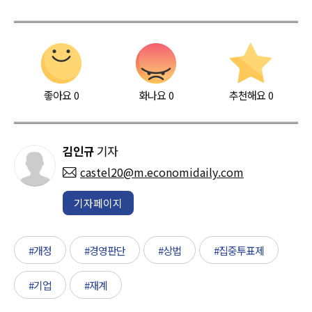
좋아요
0
화나요
0
추천해요
0
김인규
기자
castel20@m.economidaily.com
기자페이지
#개정
#경영판단
#상법
#집중투표제
#기업
#재계