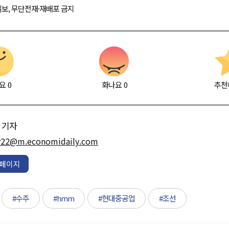
경제일보, 무단전재·재배포 금지
요
0
화나요
0
추천
기자
y22@m.economidaily.com
페이지
#수주
#hmm
#현대중공업
#조선