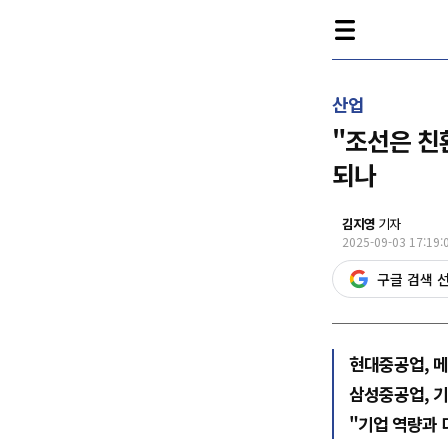
산업
"조선은 친
되나
김지영
기자
2025-09-03 17:19:
구글 검색 
현대중공업, 
삼성중공업, 기
"기업 역량과 