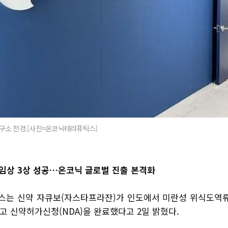
구소 전경.[사진=온코닉테라퓨틱스]
 임상 3상 성공…온코닉 글로벌 진출 본격화
는 신약 자큐보(자스타프라잔)가 인도에서 미란성 위식도역류질
고 신약허가신청(NDA)을 완료했다고 2일 밝혔다.