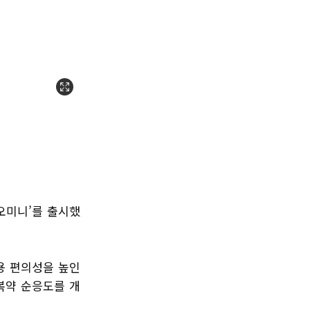
오미니’를 출시했
용 편의성을 높인
복약 순응도를 개