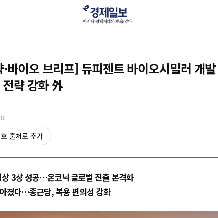
약·바이오 브리프] 듀피젠트 바이오시밀러 개
 전략 강화 外
08
선호 출처로 추가
임상 3상 성공…온코닉 글로벌 진출 본격화
작아졌다…종근당, 복용 편의성 강화