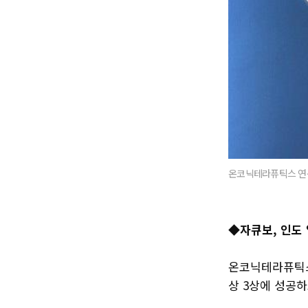
온코닉테라퓨틱스 연
◆
자큐보, 인도
온코닉테라퓨틱스
상 3상에 성공하