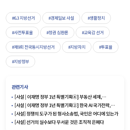
#6.3 지방선거
#경제일보 사설
#생활정치
#사전투표율
#정권 심판론
#교육감 선거
#제9회 전국동시지방선거
#지방자치
#투표율
#지방정부
관련기사
[사설 | 이재명 정부 1년 특별기획④] 부동산 세제,
상식으로 돌아가자
[사설 | 이재명 정부 1년 특별기획②] 한국 AI 국가전략,
이젠 실행이 답
[사설] 정쟁의 도구가 된 형사소송법, 국민은 어디에 있는가
[사설] 선거의 실수보다 무서운 것은 조직적 은폐다