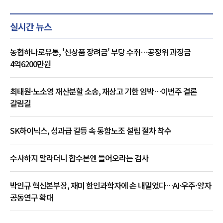
실시간 뉴스
농협하나로유통, '신상품 장려금' 부당 수취…공정위 과징금
4억6200만원
최태원·노소영 재산분할 소송, 재상고 기한 임박…이번주 결론
갈림길
SK하이닉스, 성과급 갈등 속 통합노조 설립 절차 착수
수사하지 말라더니 합수본엔 들어오라는 검사
박인규 혁신본부장, 재미 한인과학자에 손 내밀었다…AI·우주·양자
공동연구 확대