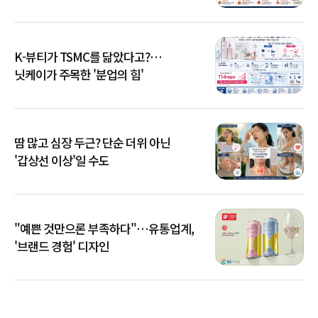
K-뷰티가 TSMC를 닮았다고?…
닛케이가 주목한 '분업의 힘'
땀 많고 심장 두근? 단순 더위 아닌
'갑상선 이상'일 수도
"예쁜 것만으론 부족하다"…유통업계,
'브랜드 경험' 디자인