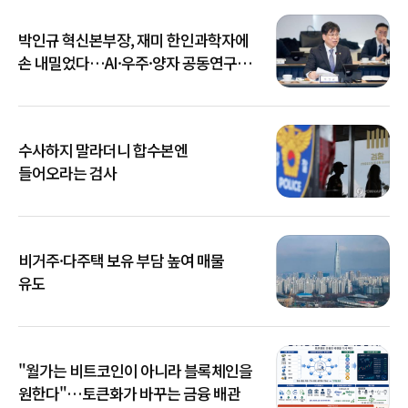
박인규 혁신본부장, 재미 한인과학자에
손 내밀었다…AI·우주·양자 공동연구
확대
수사하지 말라더니 합수본엔
들어오라는 검사
비거주·다주택 보유 부담 높여 매물
유도
"월가는 비트코인이 아니라 블록체인을
원한다"…토큰화가 바꾸는 금융 배관