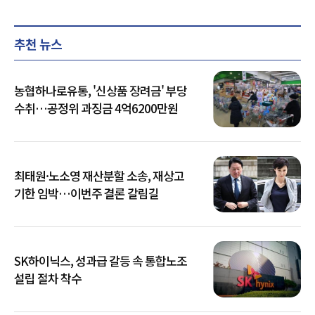
추천 뉴스
농협하나로유통, '신상품 장려금' 부당
수취…공정위 과징금 4억6200만원
최태원·노소영 재산분할 소송, 재상고
기한 임박…이번주 결론 갈림길
SK하이닉스, 성과급 갈등 속 통합노조
설립 절차 착수