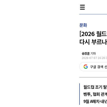
문화
[2026 월
다시 부르나
송정훈
기자
2026-07-07 16:20:
구글 검색 
월드컵 조기 탈
벤투, 협회 관
9월 A매치·내