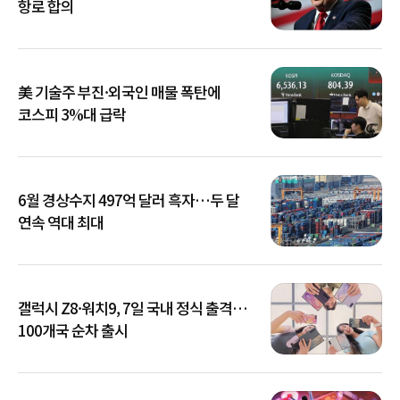
항로 합의
美 기술주 부진·외국인 매물 폭탄에
코스피 3%대 급락
6월 경상수지 497억 달러 흑자…두 달
연속 역대 최대
갤럭시 Z8·워치9, 7일 국내 정식 출격…
100개국 순차 출시