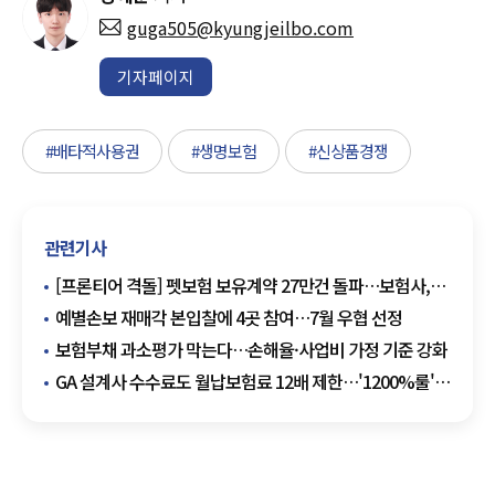
guga505@kyungjeilbo.com
기자페이지
#배타적사용권
#생명보험
#신상품경쟁
관련기사
[프론티어 격돌] 펫보험 보유계약 27만건 돌파…보험사,
서비스 차별화 경쟁
예별손보 재매각 본입찰에 4곳 참여…7월 우협 선정
보험부채 과소평가 막는다…손해율·사업비 가정 기준 강화
GA 설계사 수수료도 월납보험료 12배 제한…'1200%룰'
적용 확대