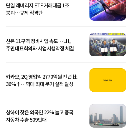
단일 레버리지 ETF 거래대금 1조
붕괴…규제 직격탄
산본 11구역 정비사업 속도…LH,
주민대표회의와 사업시행약정 체결
카카오, 2Q 영업익 2770억원 전년 比
36%↑…역대 최대 분기 실적 달성
상하이 찾은 외국인 22% 늘고 중국
자동차 수출 509만대