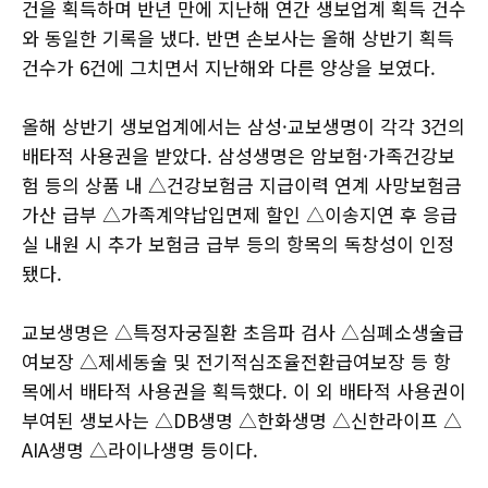
건을 획득하며 반년 만에 지난해 연간 생보업계 획득 건수
와 동일한 기록을 냈다. 반면 손보사는 올해 상반기 획득
건수가 6건에 그치면서 지난해와 다른 양상을 보였다.
올해 상반기 생보업계에서는 삼성·교보생명이 각각 3건의
배타적 사용권을 받았다. 삼성생명은 암보험·가족건강보
험 등의 상품 내 △건강보험금 지급이력 연계 사망보험금
가산 급부 △가족계약납입면제 할인 △이송지연 후 응급
실 내원 시 추가 보험금 급부 등의 항목의 독창성이 인정
됐다.
교보생명은 △특정자궁질환 초음파 검사 △심폐소생술급
여보장 △제세동술 및 전기적심조율전환급여보장 등 항
목에서 배타적 사용권을 획득했다. 이 외 배타적 사용권이
부여된 생보사는 △DB생명 △한화생명 △신한라이프 △
AIA생명 △라이나생명 등이다.