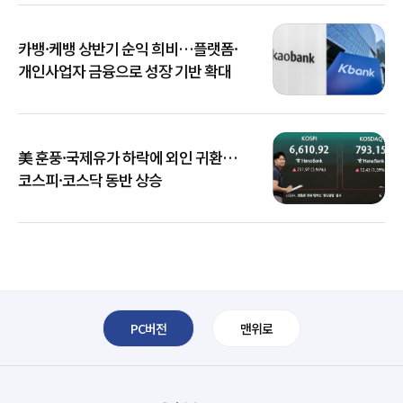
카뱅·케뱅 상반기 순익 희비…플랫폼·
개인사업자 금융으로 성장 기반 확대
美 훈풍·국제유가 하락에 외인 귀환…
코스피·코스닥 동반 상승
PC버전
맨위로