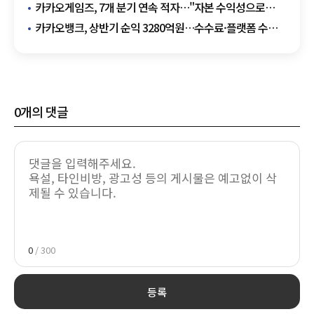
39개 노선 운영
카카오게임즈, 7개 분기 연속 적자…"자본 수익성으로
프로젝트 골라낸다"
카카오뱅크, 상반기 순익 3280억원…수수료·플랫폼 수익
10.5%↑
0
개의 댓글
0
/ 300
등록