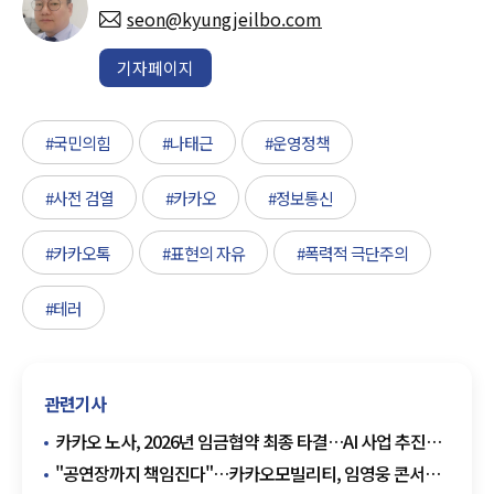
seon@kyungjeilbo.com
기자페이지
#국민의힘
#나태근
#운영정책
#사전 검열
#카카오
#정보통신
#카카오톡
#표현의 자유
#폭력적 극단주의
#테러
관련기사
카카오 노사, 2026년 임금협약 최종 타결…AI 사업 추진
'청신호'
"공연장까지 책임진다"…카카오모빌리티, 임영웅 콘서트