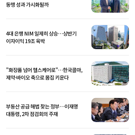
동맹 성과 가시화될까
4대 은행 NIM 일제히 상승…상반기
이자이익 19조 육박
"화장품 넘어 헬스케어로"…한국콜마,
제약·바이오 축으로 몸집 키운다
부동산 공급 해법 찾는 정부…이재명
대통령, 2차 점검회의 주재