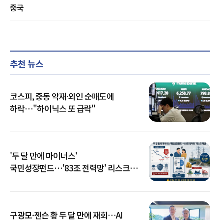
중국
추천 뉴스
코스피, 중동 악재·외인 순매도에
하락…"하이닉스 또 급락"
'두 달 만에 마이너스'
국민성장펀드…'83조 전력망' 리스크
확산
구광모·젠슨 황 두 달 만에 재회…AI