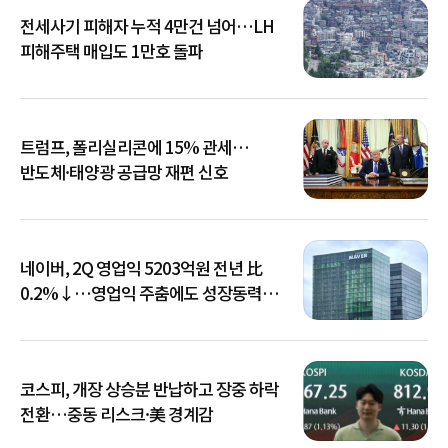
전세사기 피해자 누적 4만건 넘어…LH
피해주택 매입도 1만호 돌파
트럼프, 폴리실리콘에 15% 관세…
반도체·태양광 공급망 재편 신호
네이버, 2Q 영업익 5203억원 전년 比
0.2%↓…영업익 주춤에도 성장동력
키운다
코스피, 개장 상승분 반납하고 장중 하락
전환…중동 리스크·美 경계감