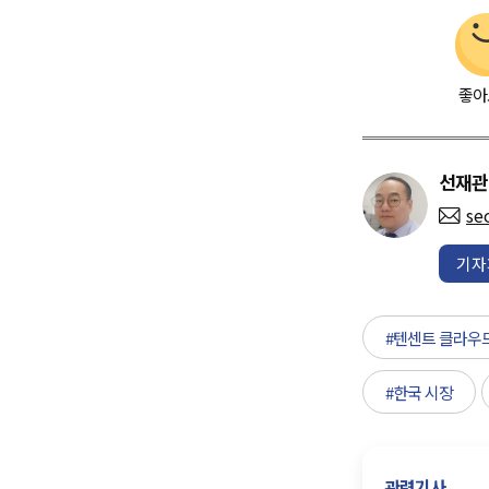
좋아
선재관
se
기자
#텐센트 클라우
#한국 시장
관련기사