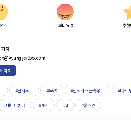
요
0
화나요
0
추천
기자
on@kyungjeilbo.com
페이지
드
#클라우드
#AWS
#알리바바 클라우드
#너키 
#데이터센터
#게임
#AI
#훈위안