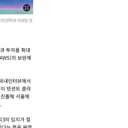
저(왼쪽)와 허정필 텐
과 투자를 확대
AWS)의 보완재
린 국내인터뷰에서
량이 텐센트 클라
 진출해 서울에
.
빅3의 입지가 절
겠다는 뜻을 분명