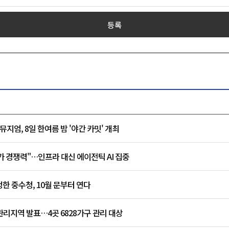
등록
지엄, 8일 한여름 밤 '야간 카밋' 개최
가 경쟁력"…인프라 대신 에이전틱 AI 집중
한 중수청, 10월 문부터 연다
 관리지역 발표…4곳 6828가구 관리 대상