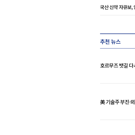
국산 신약 자큐보, 
추천 뉴스
호르무즈 뱃길 다
美 기술주 부진·