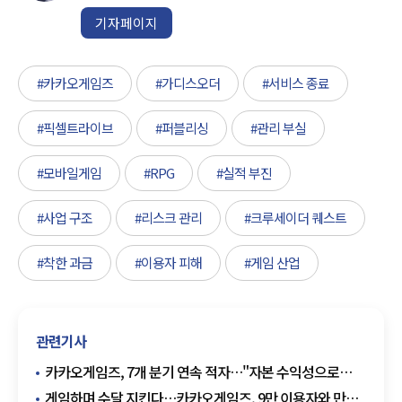
기자페이지
#카카오게임즈
#가디스오더
#서비스 종료
#픽셀트라이브
#퍼블리싱
#관리 부실
#모바일게임
#RPG
#실적 부진
#사업 구조
#리스크 관리
#크루세이더 퀘스트
#착한 과금
#이용자 피해
#게임 산업
관련기사
카카오게임즈, 7개 분기 연속 적자…"자본 수익성으로
프로젝트 골라낸다"
게임하며 수달 지킨다…카카오게임즈, 9만 이용자와 만든