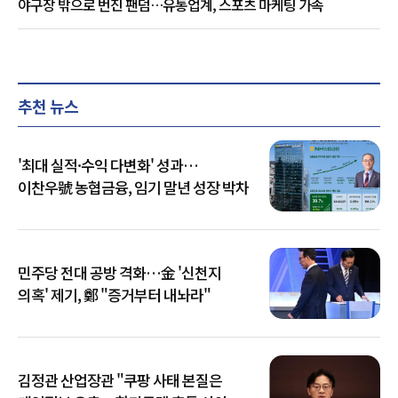
야구장 밖으로 번진 팬덤…유통업계, 스포츠 마케팅 가속
추천 뉴스
'최대 실적·수익 다변화' 성과…
이찬우號 농협금융, 임기 말년 성장 박차
민주당 전대 공방 격화…金 '신천지
의혹' 제기, 鄭 "증거부터 내놔라"
김정관 산업장관 "쿠팡 사태 본질은