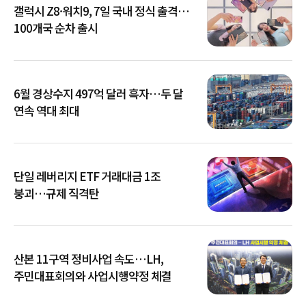
갤럭시 Z8·워치9, 7일 국내 정식 출격…
100개국 순차 출시
6월 경상수지 497억 달러 흑자…두 달
연속 역대 최대
단일 레버리지 ETF 거래대금 1조
붕괴…규제 직격탄
산본 11구역 정비사업 속도…LH,
주민대표회의와 사업시행약정 체결