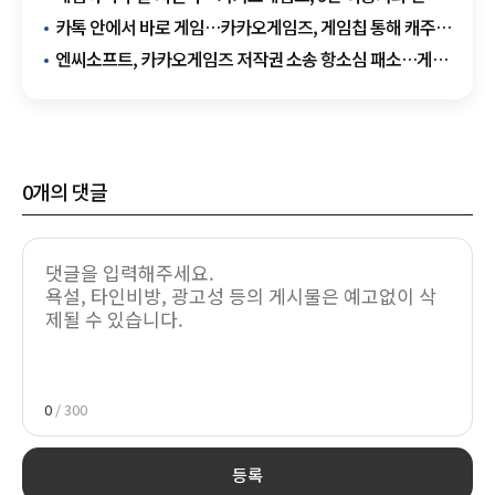
ESG 성과 공개
카톡 안에서 바로 게임…카카오게임즈, 게임칩 통해 캐주얼
게임 25종 서비스
엔씨소프트, 카카오게임즈 저작권 소송 항소심 패소…게임
시스템 모방 인정 안돼
0
개의 댓글
0
/ 300
등록