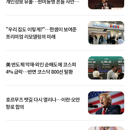
개인정보 유출…한미동맹 흔들 사안
아냐"
"우리 집도 이렇게?"…한샘이 보여준
프리미엄 리모델링의 미래
美 반도체 악재·외인 순매도에 코스피
4% 급락…반면 코스닥 800선 탈환
호르무즈 뱃길 다시 열리나…이란·오만
항로 합의