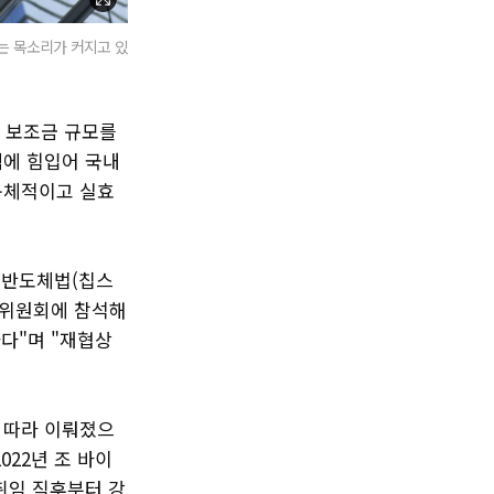
는 목소리가 커지고 있
 보조금 규모를
책에 힘입어 국내
구체적이고 실효
국 반도체법(칩스
출위원회에 참석해
다"며 "재협상
 따라 이뤄졌으
022년 조 바이
취임 직후부터 강