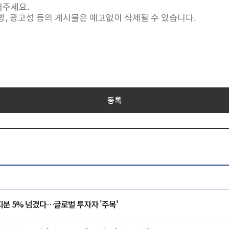
등록
지분 5% 넘겼다…글로벌 투자자 '주목'