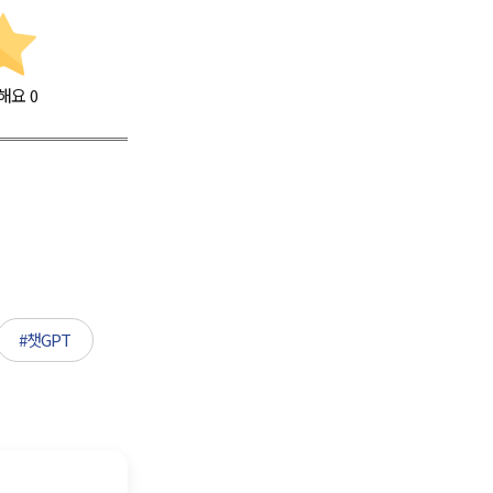
해요
0
#챗GPT