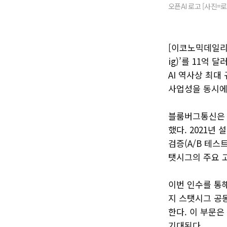
오픈AI 로고 [사진=
[이코노믹데일리]
ig)’를 11억
AI 역사상 최대
사업성을 동시에
블룸버그통신은 
했다. 2021
검증(A/B 테스
탯시그의 주요 
이번 인수를 통
지 스탯시그 공동
한다. 이 부문은
기대된다.