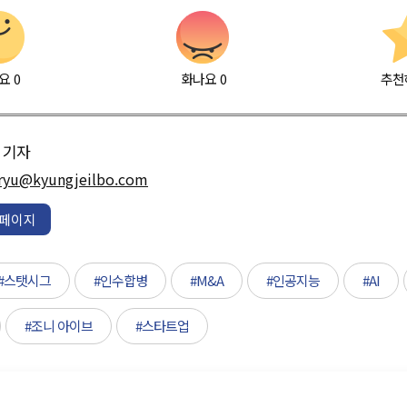
요
0
화나요
0
추천
기자
ryu@kyungjeilbo.com
페이지
#스탯시그
#인수합병
#M&A
#인공지능
#AI
#조니 아이브
#스타트업