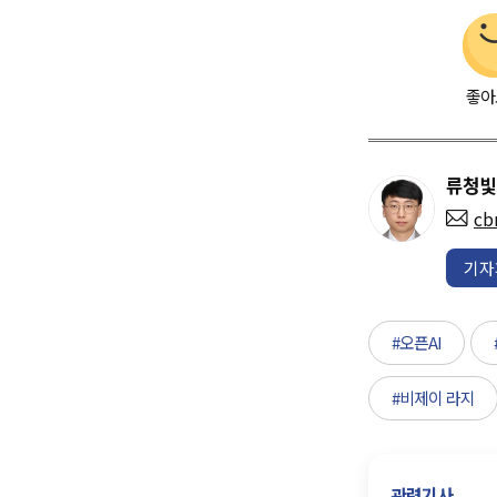
좋아
류청빛
cb
기자
#오픈AI
#비제이 라지
관련기사