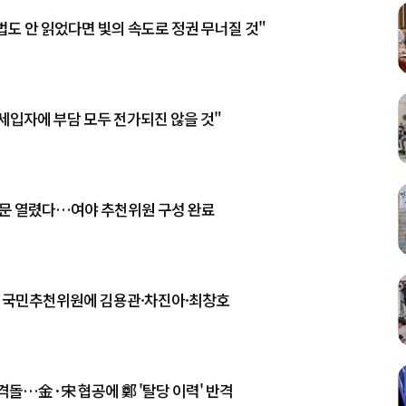
법도 안 읽었다면 빛의 속도로 정권 무너질 것"
 세입자에 부담 모두 전가되진 않을 것"
관문 열렸다…여야 추천위원 구성 완료
검 국민추천위원에 김용관·차진아·최창호
격돌…金·宋 협공에 鄭 '탈당 이력' 반격