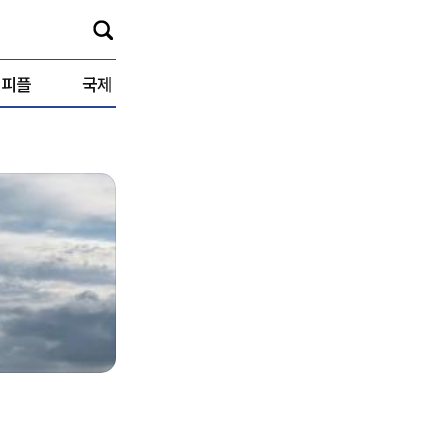
피플
국제
사회
문화
딥인사이트