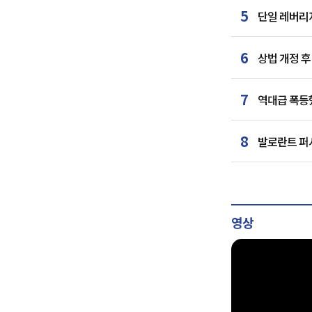
5
단일 레버리지
6
상법 개정 후
7
역대급 폭등했
8
발로란트 퍼시
영상