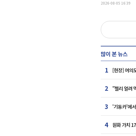
2026-08-05 16:39
많이 본 뉴스
1
[현장] 여의
2
"젤리 얼려
3
'기동카'에서
4
원화 가치 1