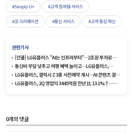
#Simply U+
#고객 참여형 서비스
#코 크리에이션
#통신 서비스
#고객 중심 혁신
관련기사
[컨콜] LG유플러스 "AI는 인프라부터"…2조원 투자로
AIDC 사업 속도
통신비 부담 낮추고 여행 혜택 늘리고…LG유플러스,
민생안정 후속 지원 나선다
LG유플러스, 갤럭시 Z 3종 사전예약 개시…AI·콘텐츠 결합
서비스 선봬
LG유플러스, 2Q 영업익 3445억원 전년 比 13.1%↑…
역대 최대 영업익 달성
0
개의 댓글