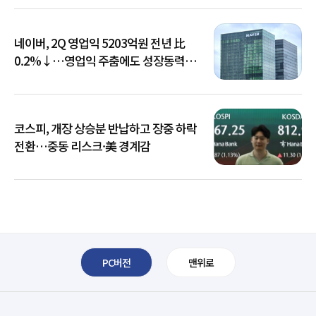
네이버, 2Q 영업익 5203억원 전년 比
0.2%↓…영업익 주춤에도 성장동력
키운다
코스피, 개장 상승분 반납하고 장중 하락
전환…중동 리스크·美 경계감
PC버전
맨위로