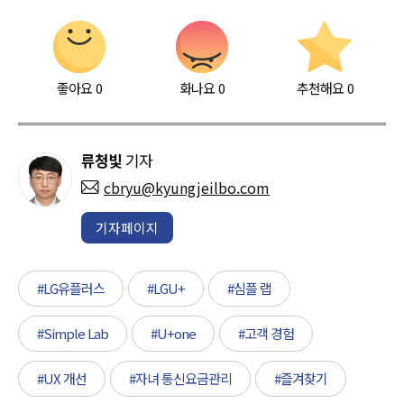
좋아요
0
화나요
0
추천해요
0
류청빛
기자
cbryu@kyungjeilbo.com
기자페이지
#LG유플러스
#LGU+
#심플 랩
#Simple Lab
#U+one
#고객 경험
#UX 개선
#자녀 통신요금관리
#즐겨찾기