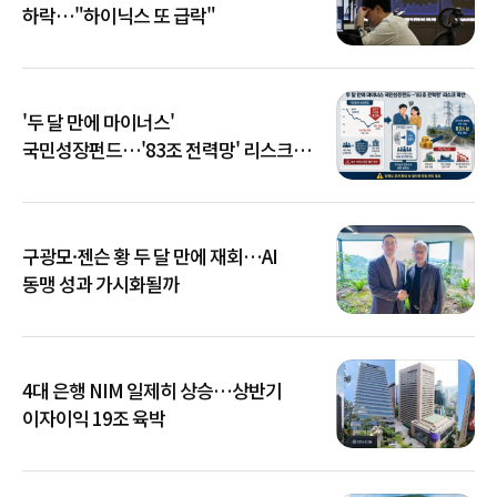
하락…"하이닉스 또 급락"
'두 달 만에 마이너스'
국민성장펀드…'83조 전력망' 리스크
확산
구광모·젠슨 황 두 달 만에 재회…AI
동맹 성과 가시화될까
4대 은행 NIM 일제히 상승…상반기
이자이익 19조 육박