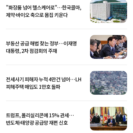
"화장품 넘어 헬스케어로"…한국콜마,
제약·바이오 축으로 몸집 키운다
부동산 공급 해법 찾는 정부…이재명
대통령, 2차 점검회의 주재
전세사기 피해자 누적 4만건 넘어…LH
피해주택 매입도 1만호 돌파
트럼프, 폴리실리콘에 15% 관세…
반도체·태양광 공급망 재편 신호